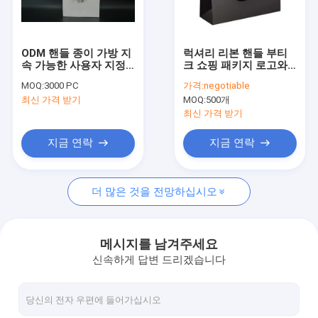
공장 여행
품질 관리
ODM 핸들 종이 가방 지
럭셔리 리본 핸들 부티
속 가능한 사용자 지정
크 쇼핑 패키지 로고와
연락주세요
Kraft 쇼핑 가방 가벼운
함께 검은 종이 가방
MOQ:
3000 PC
가격:
negotiable
최신 가격 받기
MOQ:
500개
뉴스
최신 가격 받기
지금 연락
지금 연락
친환경 종이 봉지
더 많은 것을 전망하십시오
대형 지대
맞춘 인쇄물 백
메시지를 남겨주세요
신속하게 답변 드리겠습니다
개인화 된 종이 봉지
핸들 포장 봉지