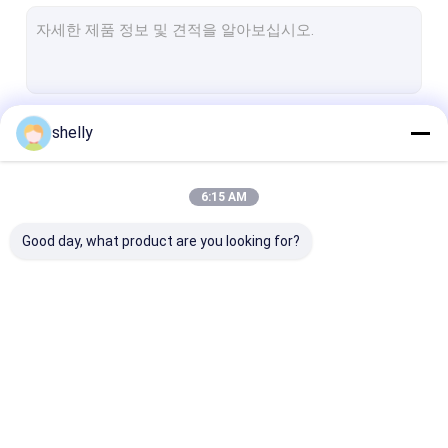
베이커리 포장 봉지
편평한 하부 포장 봉지
고급 크리스마스 패키징
계속하다
shelly
커피 컵 슬리브
6:15 AM
우리의 카테고리
Good day, what product are you looking for?
친환경 종이 봉지
대형 지대
맞춘 인쇄물 백