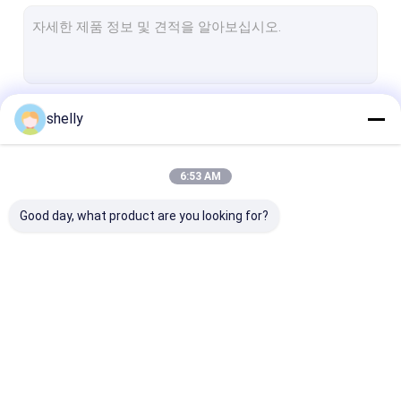
베이커리 포장 봉지
편평한 하부 포장 봉지
고급 크리스마스 패키징
계속하다
shelly
커피 컵 슬리브
6:53 AM
우리의 카테고리
Good day, what product are you looking for?
친환경 종이 봉지
대형 지대
맞춘 인쇄물 백