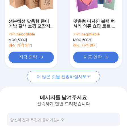
공장 여행
품질 관리
생분해성 맞춤형 종이
맞춤형 디자인 블랙 럭
가방 갈색 쇼핑 포장지
셔리 의류 쇼핑 토트 아
연락주세요
손잡이 크래프트 종이
트 선물 의류용 종이 가
가격:
negotiable
가격:
negotiable
가방 커피숍 베이커리
방
MOQ:
500개
MOQ:
500개
뉴스
최신 가격 받기
최신 가격 받기
지금 연락
지금 연락
친환경 종이 봉지
더 많은 것을 전망하십시오
대형 지대
맞춘 인쇄물 백
메시지를 남겨주세요
신속하게 답변 드리겠습니다
개인화 된 종이 봉지
핸들 포장 봉지