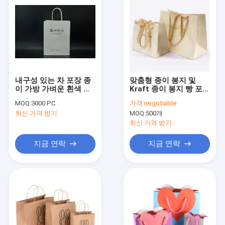
내구성 있는 차 포장 종
맞춤형 종이 봉지 및
이 가방 가벼운 흰색 선
Kraft 종이 봉지 빵 포장
물 가방 손잡이
및 닭고기 가져가기 봉
MOQ:
3000 PC
가격:
negotiable
지 음식 패키지 일회용
최신 가격 받기
MOQ:
500개
CMYK 플렉소 인쇄
최신 가격 받기
지금 연락
지금 연락
집
제품
우리에 대하여