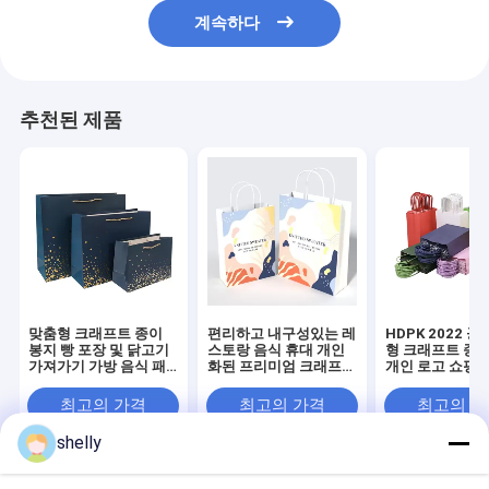
계속하다
추천된 제품
맞춤형 크래프트 종이
편리하고 내구성있는 레
HDPK 2022 공
봉지 빵 포장 및 닭고기
스토랑 음식 휴대 개인
형 크래프트 종이
가져가기 가방 음식 패
화된 프리미엄 크래프트
개인 로고 쇼핑 
키지 일회용 CMYK 플
종이 가방
이 가방
렉소 인쇄
최고의 가격
최고의 가격
최고의 
shelly
Desktop Site
홈
사이트맵
연락처