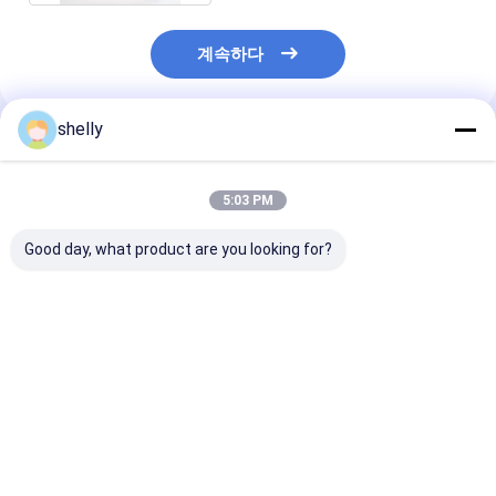
계속하다
shelly
추천된 제품
5:03 PM
Good day, what product are you looking for?
맞춤형 크래프트 종이
HDPK 2022 공장 맞춤
사용자 지정 로고
봉지 빵 포장 및 닭고기
형 크래프트 종이 가방
스타일 토트 선물
가져가기 가방 음식 패
개인 로고 쇼핑 선물 종
가방 손잡이 종이
키지 일회용 CMYK 플
이 가방
쇼핑 가방 고급
렉소 인쇄
최고의 가격
최고의 가격
최고의 