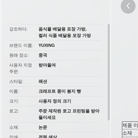
butto
강조하다
음식물 배달용 포장 가방
,
컬러 식품 배달용 포장 가방
브랜드 이름
YUXING
원래 장소
중국
사용자 지정
받아들여
주문
스타일
패션
이름
크래프트 종이 봉지 빵
크기
사용자 정의 크기
로고
주문 제작된 로고 프린팅을 받아
들이세요
제품 
소재
논문
소재
인쇄
전체 색상