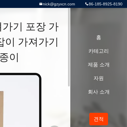
nick@gzyxcn.com
86-185-8925-8190
져가기 포장 가
손잡이 가져가기
홈
카테고리
 종이
제품 소개
자원
회사 소개
견적